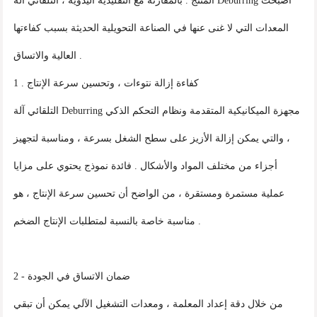
المنتج . بالمقارنة مع التقليدية اليدوية ، التلقائي آلة Deburring أصبحت
المعدات التي لا غنى عنها في الصناعة التحويلية الحديثة بسبب كفاءتها
العالية والاتساق .
1 . كفاءة إزالة نتوءات ، وتحسين سرعة الإنتاج
التلقائي آلة Deburring مجهزة الميكانيكية المتقدمة ونظام التحكم الذكي
، والتي يمكن إزالة الأزيز على سطح الشغل بسرعة ، ومناسبة لتجهيز
أجزاء من مختلف المواد والأشكال . فائدة نموذج يحتوي على مزايا
عملية مستمرة ومستقرة ، من الواضح أن تحسين سرعة الإنتاج ، هو
مناسبة خاصة بالنسبة لمتطلبات الإنتاج الضخم .
2 - ضمان الاتساق في الجودة
من خلال دقة إعداد المعلمة ، ومعدات التشغيل الآلي يمكن أن تبقي