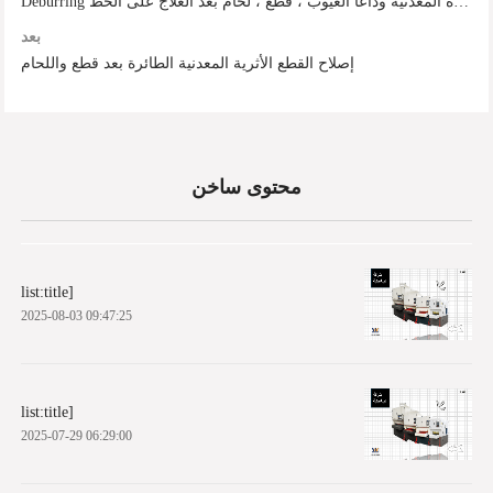
Deburring آلة تسمح الطائرة المعدنية وداعا العيوب ، قطع ، لحام بعد العلاج على الخط
بعد
إصلاح القطع الأثرية المعدنية الطائرة بعد قطع واللحام
محتوى ساخن
list:title]
2025-08-03 09:47:25
list:title]
2025-07-29 06:29:00