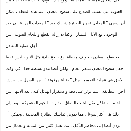
في تشكيل المنتجات المعدنية ، ومع ذلك ، فإنها تجلب أيضا العديد من
العيوب التي تسبب الصداع على سطح المعدن . عند هذه النقطة ، يمكن
أن يسمى " المعادن تجهيز الطائرة شريك جيد " المعدات المهنية إلى حيز
الوجود ، مع الأداء الممتاز ، وكفاءة إزالة القطع واللحام العيوب ، من
أجل حماية المعادن .
بعد قطع المعادن ، حواف مغطاة لدغ ، لدغ حادة مثل الإبر ، ليس فقط
جعل سطح المعدن يشعر الخام ، ولكن أيضا تبدو بسيطة جدا . في وقت
لاحق في عملية التجميع ، مثل " قنبلة موقوتة " ، من السهل جدا خدش
أجزاء مطابقة ، مما يؤثر على دقة واستقرار الهيكل كله . بعد الانتهاء من
لحام ، مشاكل مثل الخبث التصاق ، تفاوت اللحيم المشتركة ، وما إلى
ذلك هي أكثر سوءا ، مما يقوض تماسك الطائرة المعدنية ، ويمكن أن
يؤدي أيضا إلى مخاطر التآكل ، مما يقلل كثيرا من المتانة والجمال من