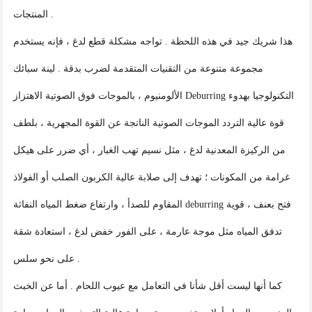
المنتجات .
هذا شريك جيد في هذه اللحظة . تواجه مشكلة قطع لدغ ، فإنه يستخدم
مجموعة متنوعة من التقنيات المتقدمة لضرب بدقة . لينة سبائك
الألومنيوم ، بالموجات فوق الصوتية الاهتزاز Deburring التكنولوجيا بهدوء
قوة عالية التردد الموجات الصوتية الناتجة عن القوة المجهرية ، بلطف
من الركيزة المعدنية لدغ ، مثل نسيم تهب الغبار ، أي ضرر على هيكل
غرامة من المكونات ؛ تهدف إلى صلابة عالية الكربون الصلب أو الفولاذ
المقاوم للصدأ ، وارتفاع ضغط المياه النفاثة deburring فتح بعنف ، قوية
تدفق المياه مثل موجة عارمة ، على الفور خفض لدغ ، استعادة شقة
على نحو سلس .
كما أنها ليست أقل شأنا في التعامل مع عيوب اللحام . أما عن الخبث