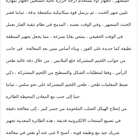
المنصهر ، الجهاز أولا يستخدم درجة حرارة عالية التسخين الجهاز بمهارة
تليين صهر الخبث ، ثم يرسل قوة ميكانيكية مكشطة بدقة ، تماما قشر
الخبث المنصهر ، وفي الوقت نفسه ، المدمج في نظام تنقية الغبار يعمل
في الوقت الحقيقي ، يمتص بقايا بسرعة ، مما يجعل تجهيز المنطقة
نظيفة كما جديدة على الفور ، وبناء أساس متين بعد المعالجة . في جانب
من جوانب اللحيم المشتركة خلع الملابس ، من خلال دقة عالية طحن
الرأس ، وفقا لمتطلبات الشكل والتسطيح من اللحيم المشتركة ، ذكي
ضبط المعلمات طحن ، طحن اللحيم المشتركة على نحو سلس ، تماما
جنبا إلى جنب مع المعادن المحيطة الطائرة .
من إصلاح الهيكل الصلب الملحومة من جسر كبير ، إلى معالجة دقيقة
في تصنيع المنتجات الالكترونية قذيفة ، هذه الطائرة المعدنية تجهيز
شريك جيد مع وظيفة قوية ، أصبح لا غنى عنه أو نقص في معالجة